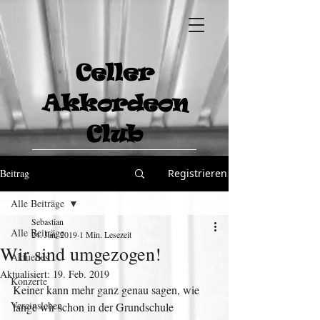
Celler
Akkordeon
Club
Beitrag
Registrieren
Alle Beiträge
Sebastian
Alle Beiträge
24. Jan. 2019
1 Min. Lesezeit
Wir sind umgezogen!
Aktuelles
Aktualisiert:
19. Feb. 2019
Konzerte
Keiner kann mehr ganz genau sagen, wie 
Vereinsleben
lange wir schon in der Grundschule 