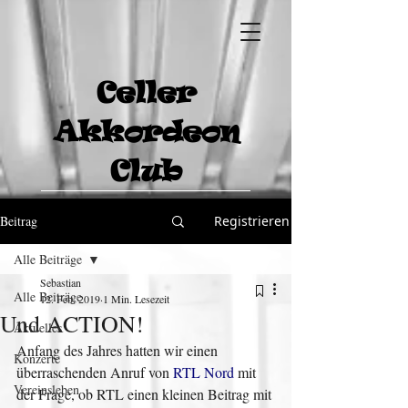
Celler
Akkordeon
Club
Beitrag
Registrieren
Alle Beiträge
Sebastian
Alle Beiträge
12. Feb. 2019
1 Min. Lesezeit
Und ACTION!
Aktuelles
Anfang des Jahres hatten wir einen 
Konzerte
überraschenden Anruf von 
RTL Nord
 mit 
Vereinsleben
der Frage, ob RTL einen kleinen Beitrag mit 