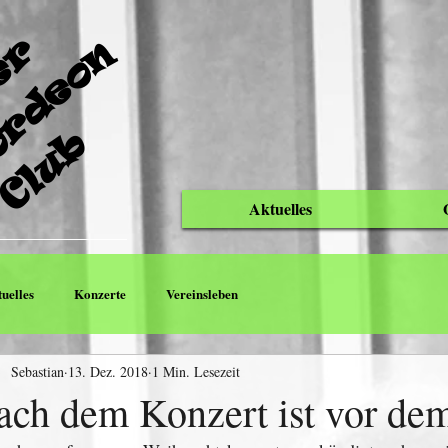
C
e
l
l
e
r
A
k
k
o
r
d
e
o
C
l
u
n
b
Aktuelles
uelles
Konzerte
Vereinsleben
Sebastian
13. Dez. 2018
1 Min. Lesezeit
ach dem Konzert ist vor de