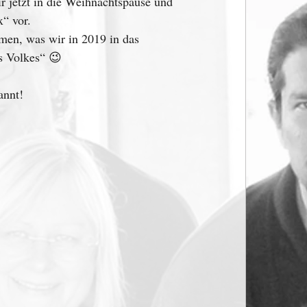
 jetzt in die Weihnachtspause und 
“ vor. 
men, was wir in 2019 in das 
s Volkes“ 😉
annt!