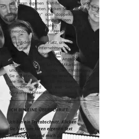
um Ihren eigenen Text hinzuzufügen und
mich zu bearbeiten. Klicken Sie einfach auf
"Text bearbeiten" oder doppelklicken Sie,
um Ihren Inhalt hinzuzufügen und die
Fonts zu ändern. Ziehen Sie mich an die
gewünschte Stelle auf Ihrer Seite.
Dies ist der perfekte Platz, um einen langen
Text über Ihr Unternehmen zu schreiben.
Sie können dieses Feld nutzen, um
detaillierter über Ihre Angebote zu
informieren. Stellen Sie Ihre Mitarbeiter vor
und schreiben Sie, welche Dienstleistungen
Sie anbieten. Erzählen Sie Ihren Besuchern,
wie Sie auf die Idee für Ihr Unternehmen
gekommen sind und was Sie von der
Konkurrenz unterscheidet.
ICH BIN EINE ÜBERSCHRIFT
I
ch bin ein Textabschnitt. Klicken
Sie hier, um Ihren eigenen Text
hinzuzufügen und mich zu