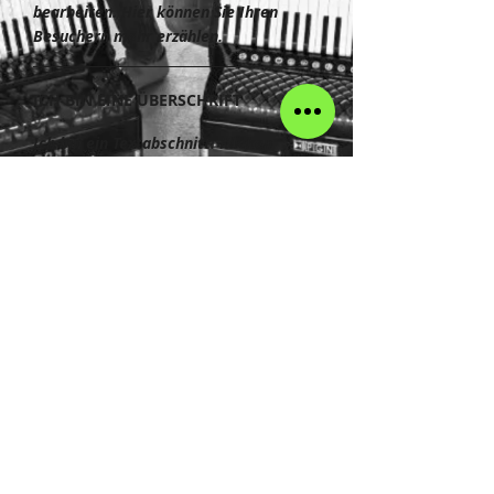
bearbeiten. Hier können Sie Ihren
Besuchern mehr erzählen.
ICH BIN EINE ÜBERSCHRIFT
Ich bin ein Textabschnitt. Klicken
Sie hier, um Ihren eigenen Text
hinzuzufügen und mich zu
bearbeiten. Hier können Sie
Ihren Besuchern mehr erzählen.
Celler Akkordeon Club | 1. Vorsitzender:
Sebastian Hoffmann |
celler@akkordeon.club
|
Kontakt